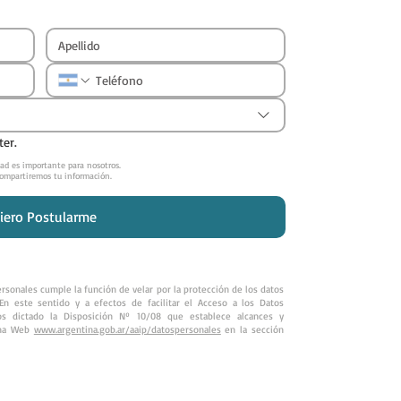
ter.
dad es importante para nosotros.
ompartiremos tu información.
iero Postularme
rsonales cumple la función de velar por la protección de los datos
En este sentido y a efectos de facilitar el Acceso a los Datos
os dictado la Disposición Nº 10/08 que establece alcances y
gina Web
www.argentina.gob.ar/aaip/datospersonales
en la sección