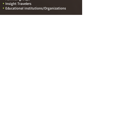
Insight Travelers

Educational institutions
/
Organizations

International Baccalaureate students

Students of the Business School of the

Torcuato Di Tella University
Our Expeditions
Outdoor Educational Expeditions addressed to:

Youths

Young adults

Familiar groups

Insight Travelers

Educational institutions
/
Organizations

International Baccalaureate students

Students of the Business School of the Torcuato
Di Tella University
Menu
Navigate to