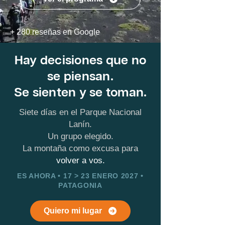
+ 280 reseñas en Google
Hay decisiones que no
se piensan.
Se sienten y se toman.
Siete días en el Parque Nacional
Lanín.
Un grupo elegido.
L
a montaña
como excusa para
volver a vos.
ES AHORA • 17 > 23 ENERO 2027 •
PATAGONIA
Quiero mi lugar