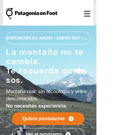
EXPEDICIÓN ES AHORA • ENERO 2027 • 7 DÍAS • PARQUE NACION
La montaña no te
cambia.
Te recuerda quién
sos.
Montaña real: sin tecnología y entre
desconocidos.
No necesitás experiencia.
Quiero postularme
Ver el programa