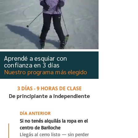
Aprendé a esquiar con
confianza en 3 días
Nuestro programa más elegido
3 DÍAS - 9 HORAS DE CLASE
De principiante a independiente
0
DÍA ANTERIOR
Si no tenés alquilás la ropa en el
centro de Bariloche
Llegás al cerro listo — sin perder