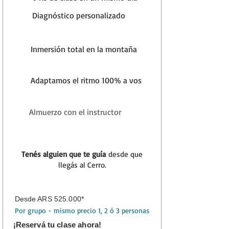
cercana y eficiente.
Diagnóstico personalizado
Inversión similar a las escuelas
tradicionales, pero con
más tiempo
Inmersión total en la montaña
en la montaña y atención 100%
personalizada.
Adaptamos el ritmo 100% a vos
Grupos que son solo tuyos:
No
Almuerzo con el instructor
mezclamos desconocidos. Tu grupo
es tu clase — familia, amigos o vos
solo. Nos adaptamos a tu ritmo, no al
revés.
Tenés alguien que te guía
desde que
llegás al Cerro.
Lo que dicen quienes ya
Desde ARS 525.000*
esquiaron con nosotros
Por grupo - mismo precio 1, 2 ó 3 personas
¡Reservá tu clase ahora!