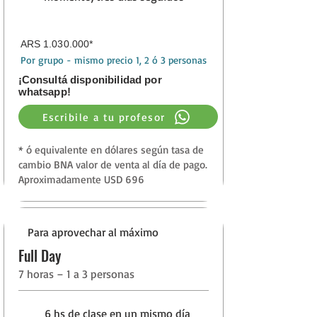
ARS
1.030.000
*
Por grupo - mismo precio 1, 2 ó 3 personas
¡Consultá disponibilidad por
whatsapp!
Escribile a tu profesor
* ó equivalente en dólares según tasa de
cambio BNA valor de venta al día de pago.
Aproximadamente USD 696
Lo que nos hace
diferentes
Para aprovechar al máximo
Full Day
Comunicación Directa con tu
7 horas – 1 a 3 personas
Instructor:
Sin call centers, ni pasar
por mostradores o esperas
,
6 hs de clase en un mismo día
garantizando una conexión más