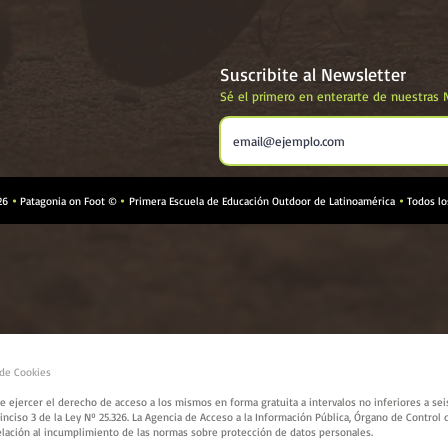
Suscribite al Newsletter
Sé el primero en ent
erarte de nuestras
026
Patagonia on Foot ©
Primera Escuela de Educación Outdoor de Latinoamérica
Todos lo



 de Cookies
 de ejercer el derecho de acceso a los mismos en forma gratuita a intervalos no inferiores a se
 inciso 3 de la Ley Nº 25.326. La Agencia de Acceso a la Información Pública, Órgano de Control d
elación al incumplimiento de las normas sobre protección de datos personales.