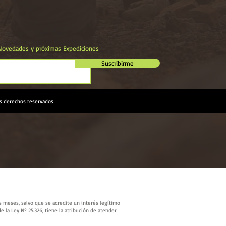
 Novedades y próximas Expediciones
Suscribirme
s derechos reservados
is meses, salvo que se acredite un interés legítimo
e la Ley Nº 25.326, tiene la atribución de atender