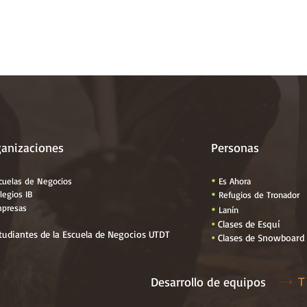
ganizaciones
Personas
cuelas de Negocios

Es Ahora
legios IB

Refugios de Tronador
presas

Lanín
Clases de Esquí

tudiantes de la Escuela de Negocios UTDT
Clases de Snowboard

Desarrollo de equipos
T