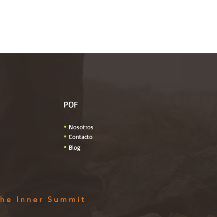
POF

Nosotros

Contacto

Blog
he Inner Summit