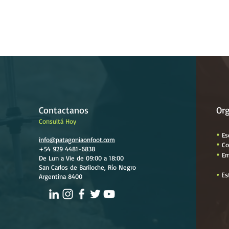
Contactanos
Or
Consultá Hoy

Es
info@patagoniaon
foot.com

Co
+54 929 4481-6838

Em
De Lun a Vie de 09:00 a 18:00
San Carlos de Bariloche, Río Negro
Es

Argentina 8400