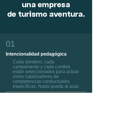
una empresa
de turismo aventura.
01
Intencionalidad pedagógica
Cada sendero, cada
campamento y cada cumbre
están seleccionados para actuar
como catalizadores de
competencias conductuales
específicas. Nada queda al azar.
02
Equipo provisto
Proveemos la totalidad del