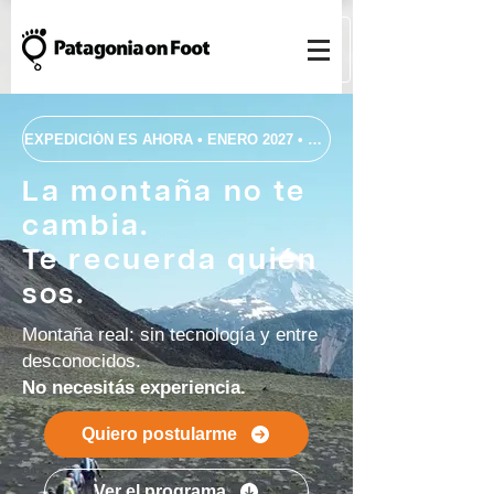
EXPEDICIÓN ES AHORA • ENERO 2027 • 7 DÍAS • PARQUE NACION
La montaña no te
cambia.
Te recuerda quién
sos.
Montaña real: sin tecnología y entre
desconocidos.
No necesitás experiencia.
Quiero postularme
Ver el programa