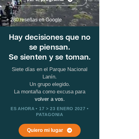
+ 280 reseñas en Google
Hay decisiones que no
se piensan.
Se sienten y se toman.
Siete días en el Parque Nacional
Lanín.
Un grupo elegido.
L
a montaña
como excusa para
volver a vos.
ES AHORA • 17 > 23 ENERO 2027 •
PATAGONIA
Quiero mi lugar