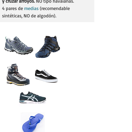
y cruzar arroyos.
NO tipo havaianas.
4 pares de
medias
(recomendable
sintéticas, NO de algodón).