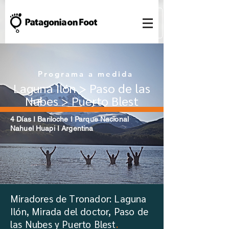
Programa a medida
Laguna Ilón > Paso de las
Nubes > Puerto Blest
4 Días I Bariloche I Parque Nacional
Nahuel Huapi I Argentina
Miradores de Tronador: Laguna
Ilón, Mirada del doctor, Paso de
las Nubes y Puerto Blest
.