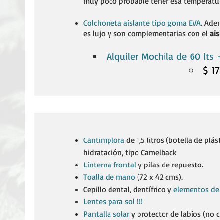
muy poco probable tener esa temperatur
Colchoneta aislante tipo goma EVA
. Ade
es lujo y son complementarias con el
ais
Alquiler Mochila de 60 lts
$ 17
Cantimplora
de 1,5 litros (botella de plá
hidratación, tipo Camelback​
Linterna frontal
y pilas de repuesto.​
Toalla de mano
(72 x 42 cms).
Cepillo dental, dentífrico y
elementos de 
Lentes para sol !!!
Pantalla solar
y protector de labios (no 