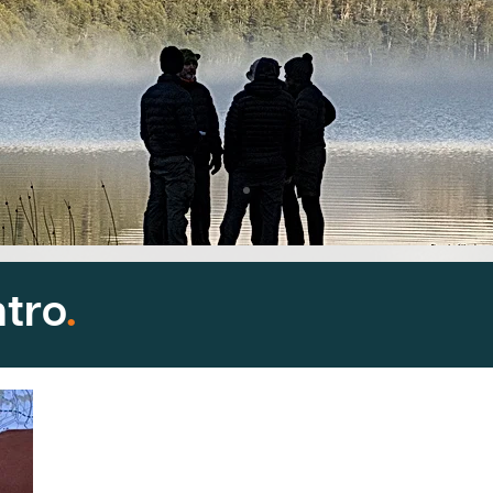
tro
.