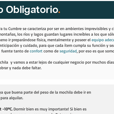
 Obligatorio
.
a tu Cumbre se caracteriza por ser en ambientes imprevisibles y c
montañas, los ríos y lagos guardan lugares increíbles a los que só
ueno ir preparándose física, mentalmente y poseer el
equipo adec
ticipación y cuidado, para que cada ítem cumpla su función y sea
s fuente tanto de
confort
como de
seguridad
, por eso es que som
hila y vamos a estar lejos de cualquier negocio por muchos días.
obrar y nada debe faltar.
a que buena parte del peso de la mochila debe ir en
para alquilar
.
​
t -10ºC.
Dormir bien es muy importante! Si bien es