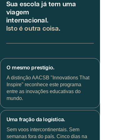
Sua escola já tem uma
viagem
internacional.
Isto é outra coisa
.
O mesmo prestígio.
A distinção AACSB "Innovations That
Inspire" reconhece este programa
entre as inovações educativas do
mundo.
Uma fração da logística.
Sem voos intercontinentais. Sem
semanas fora do país. Cinco dias na