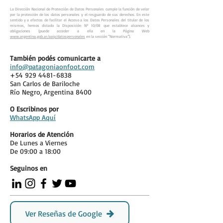
La Dirección Nacional de Protección de Datos Personales cumple la función de velar
por la protección de los datos personales y el resguardo de sus derechos. En este
sentido y a efectos de facilitar el Acceso a los Datos Personales del titular de los
mismos, hemos dictado la Disposición Nº 10/08 que establece alcances y
obligaciones (puede acceder a ella en la Página Web
www.argentina.gob.ar/aaip/datospersonales
en la sección “Normativa”).
También podés comunicarte a
info@patagoniaonfoot.com
+54 929 4481-6838
San Carlos de Bariloche
Río Negro, Argentina 8400
O Escribinos por
WhatsApp Aquí
Horarios de Atención
De Lunes a Viernes
De 09:00 a 18:00
Seguinos en
Ver Reseñas de Google