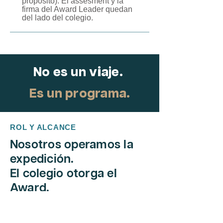
propósito). El assesment y la
firma del Award Leader quedan
del lado del colegio.
No es un viaje.
Es un programa.
ROL Y ALCANCE
Nosotros operamos la
expedición.
El colegio otorga el
Award.
Patagonia on Foot no es Approved Activity
Provider ni agente autorizado por el Duke