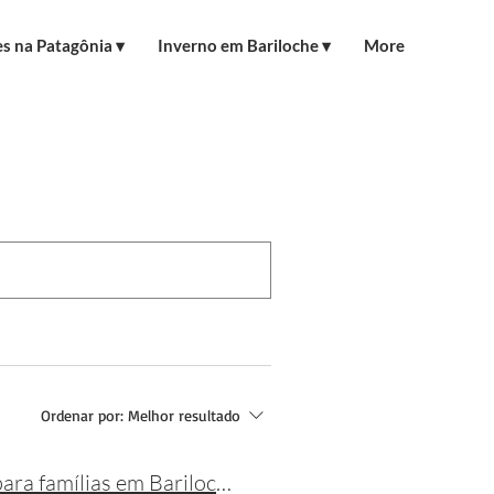
s na Patagônia ▾
Inverno em Bariloche ▾
More
Ordenar por:
Melhor resultado
Aulas de esqui no Cerro Catedral: opções particulares e para famílias em Bariloche